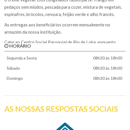
pedaços sem miúdos, pescada para cozer, mistura de vegetais,
espinafres, brócolos, cenoura, feijão verde e alho francês.
As entregas aos beneficiários ocorrem mensalmente no
armazém da nossa instituição.
Cabe ao Centro Social Paroquial de Rio de Loba, enquanto
HORÁRIO
entidade mediadora, o apoio a 160 beneficiários, num total de
80 agregados familiares mensais.
Segunda a Sexta
08h30 às 18h00
Sábado
08h30 às 18h00
Domingo
08h30 às 18h00
AS NOSSAS RESPOSTAS SOCIAIS