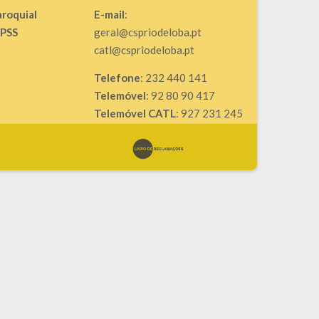
aroquial
E-mail
:
IPSS
geral@cspriodeloba.pt
catl@cspriodeloba.pt
Telefone
: 232 440 141
Telemóvel
: 92 80 90 417
Telemóvel CATL
: 927 231 245