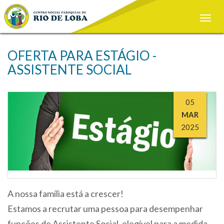
Toggle
naviga
OFERTA PARA ESTÁGIO -
ASSISTENTE SOCIAL
05
MAR
2025
A nossa família está a crescer!
Estamos a recrutar uma pessoa para desempenhar
funções de Assistente Social, elegível para a medida